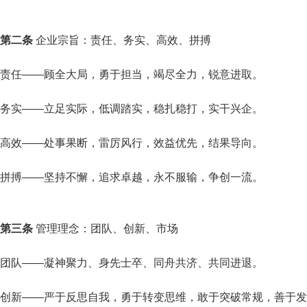
第二条
企业宗旨：责任、务实、高效、拼搏
责任——顾全大局，勇于担当，竭尽全力，锐意进取。
务实——立足实际，低调踏实，稳扎稳打，实干兴企。
高效——处事果断，雷厉风行，效益优先，结果导向。
拼搏——坚持不懈，追求卓越，永不服输，争创一流。
第三条
管理理念：团队、创新、市场
团队——凝神聚力、身先士卒、同舟共济、共同进退。
创新——严于反思自我，勇于转变思维，敢于突破常规，善于发