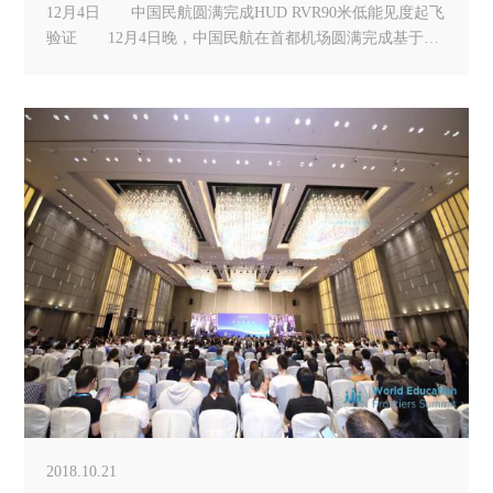
12月4日 中国民航圆满完成HUD RVR90米低能见度起飞
验证 12月4日晚，中国民航在首都机场圆满完成基于平
视显示器(HUD)的跑道视程(RVR)90米低能见度起飞首次验
证试飞。执行此次验证飞行任务的是配备HUD机载光学显
示系统的波音737-800型客机。驾驶员通过借助HUD，能够
在不断观察
2018.10.21